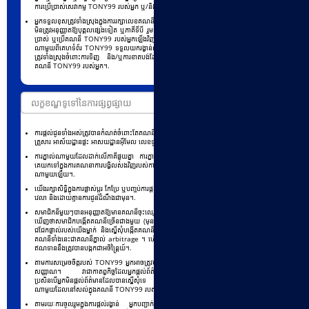
ការប្រើប្រាស់សេវាកម្ម TONY99 របស់អ្នក ឬ/និង លេង។.
អ្នកទទួលខុសត្រូវទាំងស្រុងក្នុងការរក្សាលេខគណនី និងពាក្យសម្ងាត់របស់អ្នកឱ្យមានសុវត្ថិភាព។ អ្នក
មិនត្រូវអនុញ្ញាតឱ្យបុគ្គលផ្សេងទៀត ឬភាគីទីបី រួមទាំង ដោយគ្មានដែនកំណត់ អនីតិជនណាមួយ ប្រើ
ប្រាស់ ឬប្រើគណនី TONY99 របស់អ្នកឡើងវិញ ចូលប្រើប្រាស់ និង/ឬប្រើប្រាស់សម្ភារៈ ឬព័ត៌មាន
ណាមួយពីគេហទំព័រ TONY99 ទទួលយករង្វាន់ណាមួយ ឬលេងនៅ TONY99 ។ អ្នកទទួលខុស
ត្រូវទាំងស្រុងចំពោះការទិញ និង/ឬការខាតបង់ដែលកើតឡើងដោយខ្លួនអ្នកផ្ទាល់ ឬភាគីទីបីនៅលើ
គណនី TONY99 របស់អ្នក។.
លក្ខខណ្ឌទូទៅនៃការផ្សព្វផ្សាយ
ការផ្តល់ជូនទាំងអស់ត្រូវបានកំណត់ចំពោះតែគណនីបើកចំហឥតគិតថ្លៃមួយសម្រាប់បុគ្គលម្នាក់ៗ
គ្រួសារ អាស័យដ្ឋានផ្ទះ អាសយដ្ឋានអ៊ីមែល លេខទូរស័ព្ទ គណនីធនាគារ និងអាសយដ្ឋាន IP ។.
ការភ្នាល់ណាមួយដែលដាក់លើភាគីផ្ទុយគ្នា ការភ្នាល់ស្មើ និងការភ្នាល់ទុកជាមោឃៈ នឹងមិនត្រូវបាន
គេយកទៅក្នុងការគណនាការបង្វិលសងវិញរបស់កាស៊ីណូ ឬរាប់បញ្ចូលទៅក្នុងតម្រូវការជុំភ្នាល់
ណាមួយឡើយ។.
យើងរក្សាសិទ្ធិក្នុងការផ្លាស់ប្តូរ កែប្រែ ឬបញ្ចប់ការផ្តល់ជូនពិសេសនេះ ឬផ្នែកណាមួយរបស់វា គ្រប់ពេល
វេលា និងដោយគ្មានការជូនដំណឹងជាមុន។.
សមាជិកនីមួយៗបានអនុញ្ញាតឱ្យមានគណនីចុះឈ្មោះតែមួយនៅក្នុង TONY99 ប្រសិនបើយើងរក
ឃើញថាសមាជិកបង្កើតគណនីច្រើនជាងមួយ (មុននឹងបង្កើតគណនីច្រើន សមាជិកត្រូវទាក់ទងតំណាង
ជជែកផ្ទាល់របស់យើងម្នាក់ និងស្នើសុំបង្កើតគណនីច្រើន)។ បើមិនដូច្នេះទេ TONY99 នឹងចាត់ទុក
គណនីទាំងនេះជាគណនីភ្នាល់ arbitrage ។ ហើយ TONY99 មានសិទ្ធិក្នុងការបិទគណនី ហើយ
ឥណទាននឹងត្រូវបានបង្កកជាអចិន្ត្រៃយ៍។.
តាមការសម្រេចចិត្តរបស់ TONY99 អ្នកអាចត្រូវបានស្នើសុំដោយ TONY99 ដើម្បីផ្តល់ព័ត៌មានអត្ត
សញ្ញាណ។ វាជាកាតព្វកិច្ចដែលអ្នកផ្តល់ព័ត៌មានដែលបានស្នើសុំតាមការជូនដំណឹងរបស់យើង។
ប្រសិនបើអ្នកមិនផ្តល់ព័ត៌មានដែលបានស្នើសុំទេ អ្នកយល់ព្រមបោះបង់សិទ្ធិរបស់អ្នកចំពោះសមតុល្យ
ណាមួយដែលនៅសល់ក្នុងគណនី TONY99 របស់អ្នក។.
តាមរយៈការចូលរួមក្នុងការផ្តល់រង្វាន់ អ្នកបញ្ជាក់ថាឈ្មោះ និងអាសយដ្ឋានដែលបានចុះឈ្មោះក្នុង