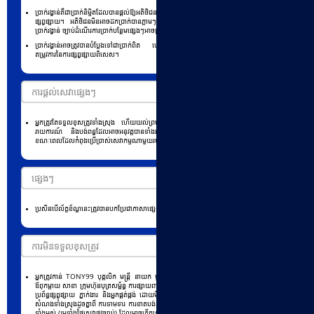
ប្រាក់រង្វាន់គឺជាប្រាក់និម្មិតដែលបានផ្តល់ឱ្យអតិថិជនកាស៊ីណូ / KENO សម្រាប់គោលបំណង
ផ្សព្វផ្សាយ។ អតិថិជន​មិន​អាច​ដក​ប្រាក់​បាន​ភ្លាមៗ​ទេ​បន្ទាប់​ពី​ពួក​គេ​បាន​ផ្តល់​ឱ្យ​។ អាស្រ័យលើប្រភេទ
ប្រាក់រង្វាន់ ច្បាប់ដំណើរការប្រាក់បន្ថែមផ្សេងៗអាចត្រូវបានអនុវត្ត។
ប្រាក់រង្វាន់អាចត្រូវបានបំប្លែងទៅជាប្រាក់ពិត ហើយបន្ទាប់មកដកចេញ បន្ទាប់ពីអតិថិជនបំពេញ
តម្រូវការនៃការផ្សព្វផ្សាយពិសេស។
ការផ្តល់សេវាផ្សេងៗ
អ្នកត្រូវតែទទួលខុសត្រូវទាំងស្រុង ហើយយល់ព្រមបង់ថ្លៃសេវាទាំងអស់ដែលអ្នកទទួលបាន ក៏ដូចជា
រាយការណ៍ និងបង់ពន្ធដែលអាចអនុវត្តបានទាំងអស់ ដូចដែលតម្រូវដោយច្បាប់គ្រប់គ្រងជាធរមាន
ខណៈពេលដែលកំពុងប្រើប្រាស់សេវាកម្មណាមួយរបស់ TONY99។
ផ្សេងៗ
ប្រសិនបើល័ក្ខខ័ណ្ឌនេះត្រូវបានបកប្រែជាភាសាផ្សេង នោះកំណែជាភាសាអង់គ្លេសនឹងប្រើប្រាស់បាន។
ការមិនទទួលខុសត្រូវ
អ្នកត្រូវកាន់ TONY99 បុគ្គលិក មន្ត្រី នាយក ម្ចាស់ភាគហ៊ុន អាជ្ញាប័ណ្ណ អ្នកចែកចាយ អ្នកលក់ដុំ
ឪពុកម្តាយ សាខា ក្រុមហ៊ុនបុត្រសម្ព័ន្ធ ការផ្សាយពាណិជ្ជកម្ម ការផ្សព្វផ្សាយ ឬភ្នាក់ងារផ្សេងទៀត ដៃគូ
ប្រព័ន្ធផ្សព្វផ្សាយ ភ្នាក់ងារ និងអ្នកផ្គត់ផ្គង់ ដោយមិនបង្កគ្រោះថ្នាក់ភ្លាមៗតាមតម្រូវការ ហើយត្រូវសង
សំណងទាំងស្រុងដូចគ្នាពី ការទាមទារ ការខាតបង់ ការចំណាយ ការខូចខាត បំណុល និងការចំណាយ
ទាំងអស់ (រួមទាំងថ្លៃសេវាផ្លូវច្បាប់) ដែលអាចកើតឡើង ឬត្រូវបានអះអាងដោយភាគីទីបីណាមួយ។