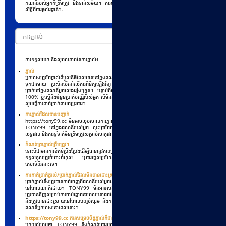
គណនីរបស់អ្នកគឺត្រឹមត្រូវ និងទាន់សម័យ។ ការខកខានក្នុងការផ្តល់ព័ត៌មាននេះអាចនាំឱ្យមានការដក
សិទ្ធិពីការផ្តល់រង្វាន់។.
ការភ្នាល់
ការទទួលយក និងសុពលភាពនៃការភ្នាល់៖
ភ្នាល់
អ្នកលេងត្រូវតែភ្នាល់ពីមូលនិធិដែលមាននៅក្នុងគណនីអ្នកលេងរបស់ពួកគេ។ ការភ្នាល់ទាំងអស់នឹងចាត់
ទុកជាមោឃៈ ប្រសិនបើនៅលើការពិនិត្យឡើងវិញ អ្នកលេងមិនបានជោគជ័យក្នុងការដាក់ប្រាក់ ឬផ្ទេរ
ប្រាក់ទៅក្នុងគណនីអ្នកលេងរៀងៗខ្លួន។ បន្ទាប់ពីការដាក់ប្រាក់ ការភ្នាល់សរុបរបស់អ្នកត្រូវតែលើសពី
100% ឬស្មើនឹងចំនួនប្រាក់បញ្ញើរបស់អ្នក បើមិនដូច្នេះទេ យើងនឹងមិនអាចស្នើសុំការដកប្រាក់បានទេ
សូមធ្វើការដាក់ប្រាក់តាមតម្រូវការ។
ការភ្នាល់ដែលបានបញ្ជាក់
https://tony99.cc មិនអាចលុបចោលការភ្នាល់បានទេ នៅពេលដែលពួកគេត្រូវបានបញ្ជាក់ដោយ
TONY99 នៅក្នុងគណនីរបស់អ្នក លុះត្រាតែការភ្នាល់ត្រូវបានប្រកាសទុកជាមោឃៈ ឬដោយសារ
លទ្ធផល និងការទូទាត់មិនត្រឹមត្រូវសម្រាប់ហេតុផលដែលមានចែងក្នុងលក្ខខណ្ឌទាំងនេះ។
កំណត់ត្រាភ្នាល់ត្រឹមត្រូវ។
ទោះបីជាមានការខិតខំប្រឹងប្រែងដើម្បីធានានូវភាពត្រឹមត្រូវទាំងស្រុងក៏ដោយ ក៏យើងមិនទទួលយកការ
ទទួលខុសត្រូវចំពោះកំហុស ឬការធ្វេសប្រហែសណាមួយទាក់ទងនឹងព័ត៌មានដែលបានផ្តល់នៅលើ
គេហទំព័រនោះទេ។
ការកាត់ប្រាក់ភ្នាល់/ប្រាក់ភ្នាល់ដែលមិនបានដោះស្រាយ
ប្រាក់ភ្នាល់នឹងត្រូវបានកាត់ចេញពីគណនីរបស់អ្នកនៅពេលដាក់ភ្នាល់ ទោះជាលទ្ធផលត្រូវបានកំណត់
នៅពេលណាក៏ដោយ។ TONY99 មិនអាចសងប្រាក់វិញការភ្នាល់ដែលដាក់លើហ្គេមដែលការភ្នាល់
ត្រូវបានទិញសម្រាប់ការចាប់ឆ្នោតនាពេលអនាគតដែលមិនទាន់ត្រូវបានដោះស្រាយ។ ការភ្នាល់បែបនេះ
នឹងត្រូវបានដោះស្រាយនៅពេលបញ្ចប់ហ្គេម និងការឈ្នះបែបនេះ ប្រសិនបើអនុវត្តបាន បញ្ចូលទៅក្នុង
គណនីអ្នកលេងនៅពេលនោះ។
https://tony99.cc ការសម្រេចចិត្តភ្នាល់គឺជាចុងក្រោយ
អ្នកយល់ព្រមថា TONY99 និងកំណត់ត្រារបស់វានឹងក្លាយជាអាជ្ញាធរចុងក្រោយក្នុងការកំណត់លក្ខ