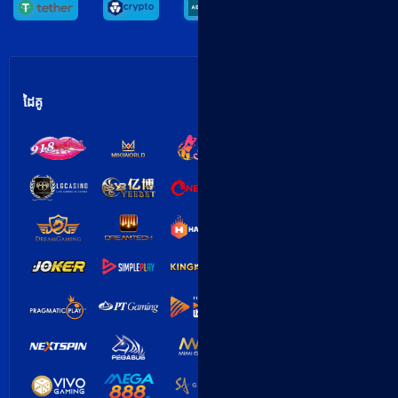
សម្រេចចិត្តបានប្រសើរជាងមុនទាក់ទងនឹងហ្គេមដែលពួកគេចង់លេង។
ភាពញឹកញាប់នៃការឈ្នះដែលសមហេតុផល
ហ្គេមស្លតប្រឆាំងការបំបែកមានទំនោរទៅរកប្រេកង់ឈ្នះដោយស្មើភាព និងមានតុល្យភាព។
នេះមានន័យថាអ្នកភ្នាល់នឹងជួបប្រទះការឈ្នះក្នុងចន្លោះពេលសមស្របមួយ មិនមែនក្នុងរយៈ
ពេលយូរនោះទេ។
ដៃគូ
ហ្គេមបែបនេះផ្តល់នូវអារម្មណ៍ស៊ីសង្វាក់នៃការឈ្នះ រក្សាកម្រិតនៃការពេញចិត្តរបស់អ្នកភ្នាល់
និងការពារអារម្មណ៍មិនសប្បាយចិត្ត ពីព្រោះការឈ្នះគឺពិបាកក្នុងការទទួលបាន។
លក្ខណៈពិសេសប្រាក់រង្វាន់ប្រាក់ចំណេញ
ហ្គេមស្លតប្រឆាំងការបំបែកនៅលើគេហទំព័រ Tony99 ជាញឹកញាប់ត្រូវបានបំពាក់ដោយ
មុខងារប្រាក់រង្វាន់ដែលរកបានប្រាក់ចំណេញ។ លក្ខណៈពិសេសទាំងនេះអាចជាការបង្វិល
ដោយឥតគិតថ្លៃ ហ្គេមប្រាក់រង្វាន់អន្តរកម្ម និមិត្តសញ្ញាព្រៃបន្ថែម ឬលក្ខណៈពិសេសផ្សេង
ទៀតដែលអាចបង្កើនឱកាសរបស់អ្នកភ្នាល់ក្នុងការឈ្នះរង្វាន់ធំ។
លក្ខណៈពិសេសទាំងនេះត្រូវបានរចនាឡើងដើម្បីផ្តល់នូវបទពិសោធន៍លេងហ្គេមដែល
ទាក់ទាញជាងមុន ខណៈពេលដែលបង្កើនឱកាសនៃការឈ្នះរបស់អ្នក។
បំរែបំរួលភ្នាល់ធំទូលាយ
បំរែបំរួលនៃការភ្នាល់ដ៏ធំទូលាយគឺជាមុខងារសំខាន់នៃហ្គេមស្លតប្រឆាំងការបំបែកនៅលើបញ្ជី
Tony99។ នេះមានន័យថាអ្នកភ្នាល់មានភាពបត់បែនក្នុងការជ្រើសរើសទំហំភ្នាល់ទៅតាម
ចំណូលចិត្ត និងថវិការបស់ពួកគេ។
ហ្គេមដែលមានការភ្នាល់ច្រើនប្រភេទអនុញ្ញាតឱ្យអ្នកភ្នាល់កំណត់ការភ្នាល់របស់ពួកគេកាន់តែ
ច្បាស់លាស់ ដូច្នេះពួកគេអាចគ្រប់គ្រងកម្រិតនៃហានិភ័យ និងការឈ្នះដែលមានសក្តានុពល
ស្របតាមការចង់បានរបស់ពួកគេ។
តម្លាភាពក្នុងលទ្ធផលហ្គេម