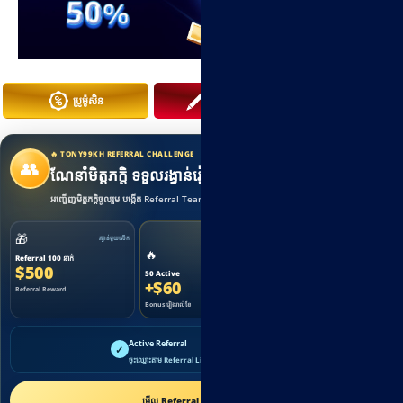
ប្រូម៉ូសិន
ចុះឈ្មោះ
ចូល
🔥 TONY99KH REFERRAL CHALLENGE
👥
ណែនាំមិត្តភក្តិ
ទទួលរង្វាន់រៀងរាល់ខែ
អញ្ជើញមិត្តភក្តិចូលរួម បង្កើត Referral Team របស់អ្នក និងទទួលបានរង្វាន់កាន់តែច្រើន។
ពេញនិយម
🎁
💰
រង្វាន់មួយលើក
រៀងរាល់ខែ
🔥
រៀងរាល់ខែ
Referral 100 នាក់
100 Active
$500
+$120
50 Active
+$60
Referral Reward
Bonus រៀងរាល់ខែ
Bonus រៀងរាល់ខែ
Active Referral
✓
ចុះឈ្មោះតាម Referral Link
+
Deposit ប្រចាំខែ ≥ $20
→
មើល Referral Challenge