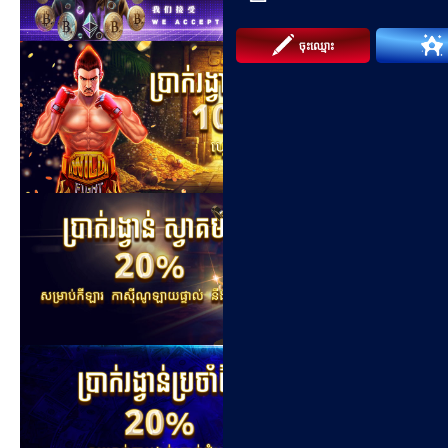
ចុះឈ្មោះ