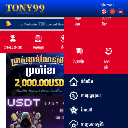
ជ្រើសភាសា៖
ហ្គេម
សៀវភៅ
Gaming Website 🇰🇭 Special Bonus Offer •10% Bonus on Every Deposit •20% B
ស្លត
កីឡា
CHALLENGE
ហ្គេមស្លត
កីឡា
កាស៊ីណូឡាយផ្ទាល់
ល្បែងបៀរ
ល្បែងបៀរ
សមរ
ភូមិ
ទំព័រដើម
ការផ្សព្វផ្សាយ
វីអាយភី
ទាញយកកម្មវិធី