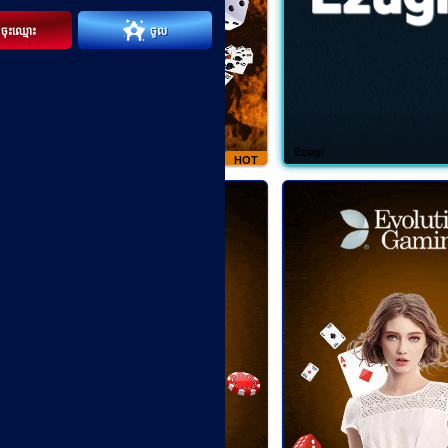
ចុះឈ្មោះ
ចូល
Ezugi
Pragmatic Play Live