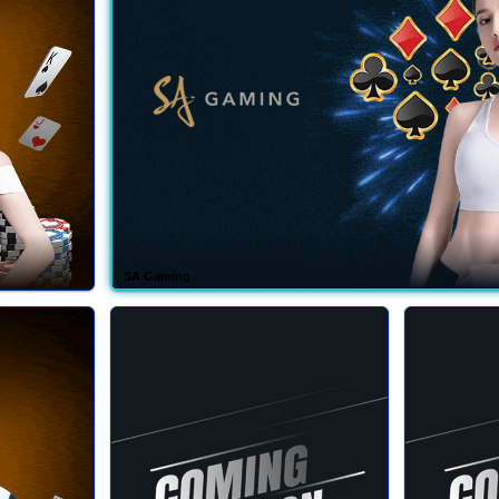
SA Gaming