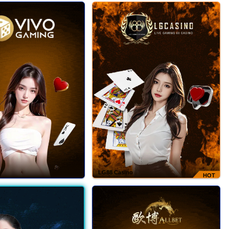
LG88 Casino