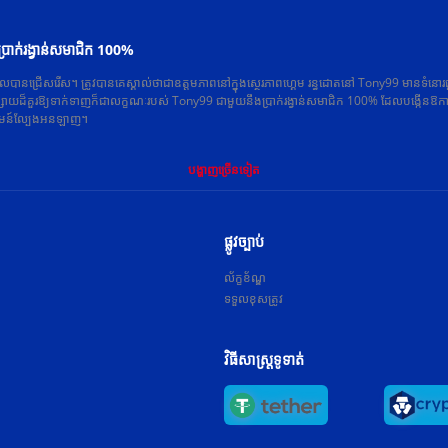
្រាក់រង្វាន់សមាជិក 100%
្រើសរើស។ ត្រូវបានគេស្គាល់ថាជាឧត្តមភាពនៅក្នុងស្ថេរភាពហ្គេម រន្ធដោតនៅ Tony99 មានទំនោរផ្តល
សព្វផ្សាយដ៏គួរឱ្យទាក់ទាញក៏ជាលក្ខណៈរបស់ Tony99 ជាមួយនឹងប្រាក់រង្វាន់សមាជិក 100% ដែលបង្កើនឱក
សហគមន៍ល្បែងអនឡាញ។
បង្ហាញច្រើនទៀត
ប៉ុណ្ណោះទេ ប៉ុន្តែក៏មានអត្រាឈ្នះដែលមានស្ថេរភាព និងយុត្តិធម៌ផងដែរ។ រឿងមួយដែលអ្នកភ្នាល់ពិតជ
ផ្លូវច្បាប់
ាប់អារម្មណ៍ រួមទាំងហ្គេមស្លតប្រឆាំងនឹងការបំបែក នៅក្នុងការពិនិត្យឡើងវិញនេះ យើងនឹងពន្យល់ពីលក
ល័ក្ខខ័ណ្ឌ
ុងរយៈពេលជាក់លាក់មួយ។ ហ្គេមស្លតប្រឆាំងការគាំងនៅលើគេហទំព័រ Tony99 តែងតែផ្តល់នូវ RTP ច្បាស់ល
ទទួលខុសត្រូវ
ៅក្នុងផ្នែកជំនួយ។ តាមរយៈការយល់ដឹងអំពីភាគរយ RTP អ្នកភ្នាល់អាចធ្វើការសម្រេចចិត្តបានប្រសើរ
មានន័យថាអ្នកភ្នាល់នឹងជួបប្រទះការឈ្នះក្នុងចន្លោះពេលសមស្របមួយ មិនមែនក្នុងរយៈពេលយូរនោះទេ។
វិធី​សា​ស្រ្ត​ទូទាត់
និងការពារអារម្មណ៍មិនសប្បាយចិត្ត ពីព្រោះការឈ្នះគឺពិបាកក្នុងការទទួលបាន។
ាក់រង្វាន់ដែលរកបានប្រាក់ចំណេញ។ លក្ខណៈពិសេសទាំងនេះអាចជាការបង្វិលដោយឥតគិតថ្លៃ ហ្គេមប្រាក់រង