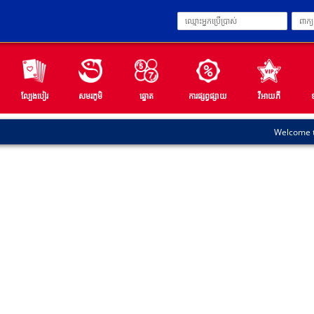
ល្បែងបៀរ
សមរភូមិ
ឆ្នោត
ការផ្សព្វផ្សាយ
វីអាយភី
Welcome to 