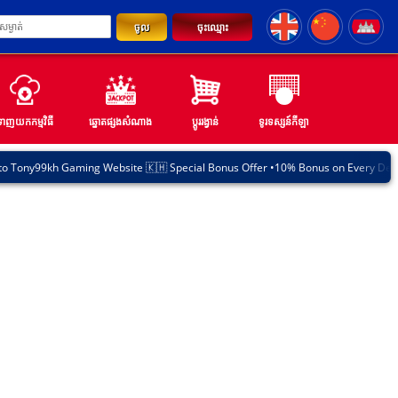
ចុះឈ្មោះ
ទាញយកកម្មវិធី
ឆ្នោតផ្សងសំណាង
ប្តូររង្វាន់
ទូរទស្សន៍កីឡា
Tony99kh Gaming Website 🇰🇭 Special Bonus Offer •10% Bonus on Every Depos