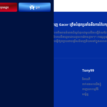
ចុះឈ្មោះ
ចូល
Tony99៖ បញ្ជីនៃតំណភ្ជាប់រន្ធដោតអនឡាញ Gacor ច្រើនបំផុតប្រឆាំងនឹងការបំបែកប
Tony99 គឺជាគេហទំព័រស្លតអនឡាញដែលផ្តល់នូវបទពិសោធន៍លេងដ៏ល្អបំផុតជាមួយនឹងបញ្ជីតំណដែលបានជ
ជាមួយនឹងមុខងារប្រឆាំងនឹងការគាំង អ្នកភ្នាល់អាចរីករាយនឹងហ្គេមដោយគ្មានការរំខានភ្លាមៗ។ ការផ្
និងគួរឱ្យរំភើបសម្រាប់អ្នកគាំទ្រល្បែងអនឡាញ ដែលធ្វើឱ្យវាក្លាយជាជម្រើសដ៏ពេញនិយមនៅក្នុង
លក្ខណៈ 5 នៃហ្គេមស្លតប្រឆាំងការបង្ក្រាបនៅលើគេហទំព័រ Tony99
នៅក្នុងពិភពនៃល្បែងអនឡាញ អ្នកភ្នាល់តែងតែស្វែងរកហ្គេមស្លុតដែលមិនត្រឹមតែមានភាពសប្បាយរីករាយ
គ្រាន់។
តំណភ្ជាប់រហ័ស
Tony99
គេហទំព័រ Tony99 ត្រូវបានគេស្គាល់ថាសម្រាប់ការផ្តល់នូវបទពិសោធន៍លេងហ្គេមដ៏សមរម្យ និងគួរឱ្យច
ភាពអាចរកបាននៃ Clear RTP
ហ្គេមស្លត
វីអាយភី
ត្រឡប់ទៅអ្នកលេង (RTP) គឺជាភាគរយជាមធ្យមនៃការភ្នាល់សរុបដែលប្រគល់ជូនអ្នកភ្នាល់ក្ន
សៀវភៅកីឡា
ទាក់ទងមកយើងខ្ញុំ
ព័ត៌មានទាក់ទងនឹងភាគរយ RTP នេះជាទូទៅអាចត្រូវបានរកឃើញនៅក្នុងការពិពណ៌នាហ្គេម ឬន
កាស៊ីណូបន្តផ្ទាល់
ទាញយកកម្មវិធី
ភាពញឹកញាប់នៃការឈ្នះដែលសមហេតុផល
ល្បែងបៀរ
សម្ព័ន្ធ
ហ្គេមស្លតប្រឆាំងការបំបែកមានទំនោរទៅរកប្រេកង់ឈ្នះដោយស្មើភាព និងមានតុល្យភាព។ នេះ
សមរភូមិ
ហ្គេមបែបនេះផ្តល់នូវអារម្មណ៍ស៊ីសង្វាក់នៃការឈ្នះ រក្សាកម្រិតនៃការពេញចិត្តរបស់អ្នកភ្នាល់ 
ឆ្នោត