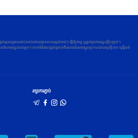
់នូវលទ្ធផលជាប់លាប់ដោយគ្មានឧបសគ្គសំខាន់ៗ ធ្វើឱ្យវាល្អ ឬផ្តល់នូវការឈ្នះញឹកញាប់។
ាសនៃការឈ្នះរបស់អ្នក។ គេហទំព័រនេះផ្តល់នូវបទពិសោធន៍លេងស្លុតប្រកបដោយសុវត្ថិភាព យុត្តិធម៌
ាជៀសវាងគឺបទពិសោធន៍លាក់កំបាំង ដែលហ្គេមផ្តល់ការឈ្នះជាមួយនឹងប្រេកង់ទាប ឬការទូទាត់មិនគ្រប់
រក្សាការភ្ជាប់
្ខណៈសំខាន់ៗចំនួនប្រាំនៃហ្គេមស្លតប្រឆាំងការបំបែក ដែលអ្នកអាចរីករាយនៅលើគេហទំព័រ Tony99។
ាស់ និងយុត្តិធម៌។
ជាងមុនទាក់ទងនឹងហ្គេមដែលពួកគេចង់លេង។