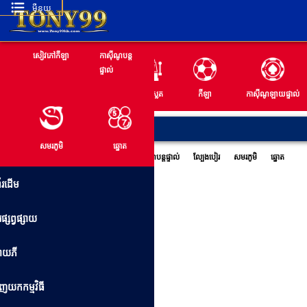
ម៉ឺនុយ
សៀវភៅកីឡា
កាស៊ីណូបន្ត
ផ្ទាល់
CHALLENGE
ហ្គេមស្លត
កីឡា
កាស៊ីណូឡាយផ្ទាល់
សមរភូមិ
ឆ្នោត
ទំព័រដើម
ហ្គេមស្លត
សៀវភៅកីឡា
កាស៊ីណូបន្តផ្ទាល់
ល្បែងបៀរ
សមរភូមិ
ឆ្នោត
ព័រដើម
ផ្សព្វផ្សាយ
អាយភី
ញយកកម្មវិធី