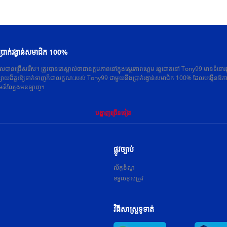
្រាក់រង្វាន់សមាជិក 100%
្រើសរើស។ ត្រូវបានគេស្គាល់ថាជាឧត្តមភាពនៅក្នុងស្ថេរភាពហ្គេម រន្ធដោតនៅ Tony99 មានទំនោរផ្តល
សព្វផ្សាយដ៏គួរឱ្យទាក់ទាញក៏ជាលក្ខណៈរបស់ Tony99 ជាមួយនឹងប្រាក់រង្វាន់សមាជិក 100% ដែលបង្កើនឱក
សហគមន៍ល្បែងអនឡាញ។
បង្ហាញច្រើនទៀត
ប៉ុណ្ណោះទេ ប៉ុន្តែក៏មានអត្រាឈ្នះដែលមានស្ថេរភាព និងយុត្តិធម៌ផងដែរ។ រឿងមួយដែលអ្នកភ្នាល់ពិតជ
ផ្លូវច្បាប់
ាប់អារម្មណ៍ រួមទាំងហ្គេមស្លតប្រឆាំងនឹងការបំបែក នៅក្នុងការពិនិត្យឡើងវិញនេះ យើងនឹងពន្យល់ពីលក
ល័ក្ខខ័ណ្ឌ
ុងរយៈពេលជាក់លាក់មួយ។ ហ្គេមស្លតប្រឆាំងការគាំងនៅលើគេហទំព័រ Tony99 តែងតែផ្តល់នូវ RTP ច្បាស់ល
ទទួលខុសត្រូវ
ៅក្នុងផ្នែកជំនួយ។ តាមរយៈការយល់ដឹងអំពីភាគរយ RTP អ្នកភ្នាល់អាចធ្វើការសម្រេចចិត្តបានប្រសើរ
មានន័យថាអ្នកភ្នាល់នឹងជួបប្រទះការឈ្នះក្នុងចន្លោះពេលសមស្របមួយ មិនមែនក្នុងរយៈពេលយូរនោះទេ។
វិធី​សា​ស្រ្ត​ទូទាត់
និងការពារអារម្មណ៍មិនសប្បាយចិត្ត ពីព្រោះការឈ្នះគឺពិបាកក្នុងការទទួលបាន។