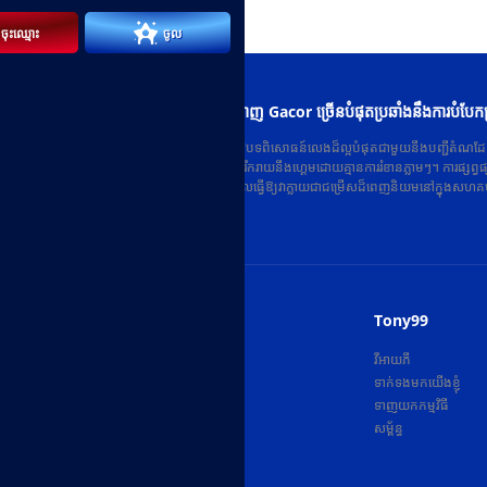
ចុះឈ្មោះ
ចូល
Tony99៖ បញ្ជីនៃតំណភ្ជាប់រន្ធដោតអនឡាញ Gacor ច្រើនបំផុតប្រឆាំងនឹងការបំបែកប
Tony99 គឺជាគេហទំព័រស្លតអនឡាញដែលផ្តល់នូវបទពិសោធន៍លេងដ៏ល្អបំផុតជាមួយនឹងបញ្ជីតំណដែលបានជ
ជាមួយនឹងមុខងារប្រឆាំងនឹងការគាំង អ្នកភ្នាល់អាចរីករាយនឹងហ្គេមដោយគ្មានការរំខានភ្លាមៗ។ ការផ្
និងគួរឱ្យរំភើបសម្រាប់អ្នកគាំទ្រល្បែងអនឡាញ ដែលធ្វើឱ្យវាក្លាយជាជម្រើសដ៏ពេញនិយមនៅក្នុង
លក្ខណៈ 5 នៃហ្គេមស្លតប្រឆាំងការបង្ក្រាបនៅលើគេហទំព័រ Tony99
នៅក្នុងពិភពនៃល្បែងអនឡាញ អ្នកភ្នាល់តែងតែស្វែងរកហ្គេមស្លុតដែលមិនត្រឹមតែមានភាពសប្បាយរីករាយ
គ្រាន់។
តំណភ្ជាប់រហ័ស
Tony99
គេហទំព័រ Tony99 ត្រូវបានគេស្គាល់ថាសម្រាប់ការផ្តល់នូវបទពិសោធន៍លេងហ្គេមដ៏សមរម្យ និងគួរឱ្យច
ភាពអាចរកបាននៃ Clear RTP
ហ្គេមស្លត
វីអាយភី
ត្រឡប់ទៅអ្នកលេង (RTP) គឺជាភាគរយជាមធ្យមនៃការភ្នាល់សរុបដែលប្រគល់ជូនអ្នកភ្នាល់ក្ន
សៀវភៅកីឡា
ទាក់ទងមកយើងខ្ញុំ
ព័ត៌មានទាក់ទងនឹងភាគរយ RTP នេះជាទូទៅអាចត្រូវបានរកឃើញនៅក្នុងការពិពណ៌នាហ្គេម ឬន
កាស៊ីណូបន្តផ្ទាល់
ទាញយកកម្មវិធី
ភាពញឹកញាប់នៃការឈ្នះដែលសមហេតុផល
ល្បែងបៀរ
សម្ព័ន្ធ
ហ្គេមស្លតប្រឆាំងការបំបែកមានទំនោរទៅរកប្រេកង់ឈ្នះដោយស្មើភាព និងមានតុល្យភាព។ នេះ
សមរភូមិ
ហ្គេមបែបនេះផ្តល់នូវអារម្មណ៍ស៊ីសង្វាក់នៃការឈ្នះ រក្សាកម្រិតនៃការពេញចិត្តរបស់អ្នកភ្នាល់ 
ឆ្នោត