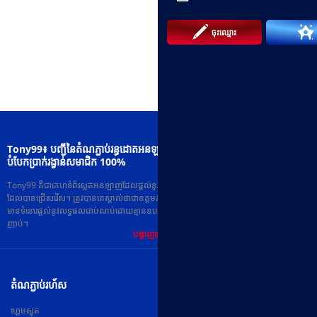
ចុះឈ្មោះ
Tony99៖ បញ្ជីនៃតំណភ្ជាប់រន្ធដោតអនឡាញ Gacor ច្រើនបំផុតប្រឆាំងនឹងការ
បំបែកប្រាក់រង្វាន់សមាជិក 100%
Tony99 គឺជាគេហទំព័រស្លតអនឡាញដែលផ្តល់នូវបទពិសោធន៍លេងដ៏ល្អបំផុតជាមួយនឹងបញ្ជីតំណ
ដែលបានជ្រើសរើស។ ត្រូវបានគេស្គាល់ថាជាឧត្តមភាពនៅក្នុងស្ថេរភាពហ្គេម រន្ធដោតនៅ Tony99
មានទំនោរផ្តល់នូវលទ្ធផលជាប់លាប់ដោយគ្មានឧបសគ្គសំខាន់ៗ ធ្វើឱ្យវាល្អ ឬផ្តល់នូវការឈ្នះញឹក
ញាប់។
បង្ហាញច្រើនទៀត
ជាមួយនឹងមុខងារប្រឆាំងនឹងការគាំង អ្នកភ្នាល់អាចរីករាយនឹងហ្គេមដោយគ្មានការរំខានភ្លាមៗ។ ការ
ផ្សព្វផ្សាយដ៏គួរឱ្យទាក់ទាញក៏ជាលក្ខណៈរបស់ Tony99 ជាមួយនឹងប្រាក់រង្វាន់សមាជិក 100%
ដែលបង្កើនឱកាសនៃការឈ្នះរបស់អ្នក។ គេហទំព័រនេះផ្តល់នូវបទពិសោធន៍លេងស្លុតប្រកបដោយ
សុវត្ថិភាព យុត្តិធម៌ និងគួរឱ្យរំភើបសម្រាប់អ្នកគាំទ្រល្បែងអនឡាញ ដែលធ្វើឱ្យវាក្លាយជាជម្រើសដ៏
តំណភ្ជាប់រហ័ស
Tony99
ពេញនិយមនៅក្នុងសហគមន៍ល្បែងអនឡាញ។
ហ្គេមស្លត
វីអាយភី