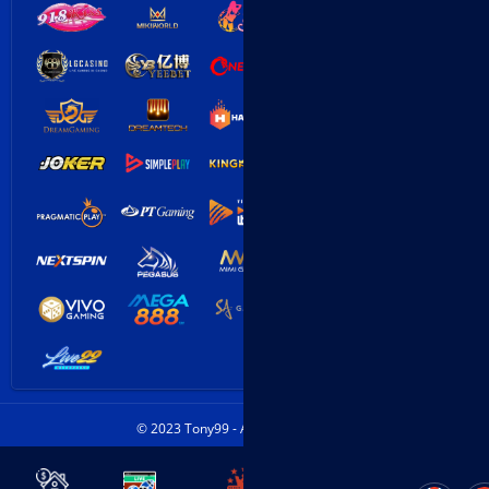
លក្ខណៈពិសេសប្រាក់រង្វាន់ប្រាក់ចំណេញ
ហ្គេមស្លតប្រឆាំងការបំបែកនៅលើគេហទំព័រ Tony99 ជាញឹកញាប់ត្រូវបានបំពាក់ដោយ
មុខងារប្រាក់រង្វាន់ដែលរកបានប្រាក់ចំណេញ។ លក្ខណៈពិសេសទាំងនេះអាចជាការបង្វិល
ដោយឥតគិតថ្លៃ ហ្គេមប្រាក់រង្វាន់អន្តរកម្ម និមិត្តសញ្ញាព្រៃបន្ថែម ឬលក្ខណៈពិសេសផ្សេង
ទៀតដែលអាចបង្កើនឱកាសរបស់អ្នកភ្នាល់ក្នុងការឈ្នះរង្វាន់ធំ។
លក្ខណៈពិសេសទាំងនេះត្រូវបានរចនាឡើងដើម្បីផ្តល់នូវបទពិសោធន៍លេងហ្គេមដែល
ទាក់ទាញជាងមុន ខណៈពេលដែលបង្កើនឱកាសនៃការឈ្នះរបស់អ្នក។
បំរែបំរួលភ្នាល់ធំទូលាយ
បំរែបំរួលនៃការភ្នាល់ដ៏ធំទូលាយគឺជាមុខងារសំខាន់នៃហ្គេមស្លតប្រឆាំងការបំបែកនៅលើបញ្ជី
Tony99។ នេះមានន័យថាអ្នកភ្នាល់មានភាពបត់បែនក្នុងការជ្រើសរើសទំហំភ្នាល់ទៅតាម
ចំណូលចិត្ត និងថវិការបស់ពួកគេ។
ហ្គេមដែលមានការភ្នាល់ច្រើនប្រភេទអនុញ្ញាតឱ្យអ្នកភ្នាល់កំណត់ការភ្នាល់របស់ពួកគេកាន់តែ
ច្បាស់លាស់ ដូច្នេះពួកគេអាចគ្រប់គ្រងកម្រិតនៃហានិភ័យ និងការឈ្នះដែលមានសក្តានុពល
ស្របតាមការចង់បានរបស់ពួកគេ។
តម្លាភាពក្នុងលទ្ធផលហ្គេម
លក្ខណៈសំខាន់មួយនៃហ្គេមស្លតប្រឆាំងការគាំងនៅលើគេហទំព័រ Tony99 គឺតម្លាភាពនៅ
ក្នុងលទ្ធផលហ្គេម។ គេហទំព័រនេះប្រើម៉ាស៊ីនបង្កើតលេខចៃដន្យ (RNG) ដែលត្រូវបាន
សាកល្បងដោយឯករាជ្យ ដើម្បីធានាថាលទ្ធផលហ្គេមពិតជាចៃដន្យ និងមិនអាចរៀបចំ
បានទេ។
តម្លាភាពនេះផ្តល់ឱ្យអ្នកភ្នាល់នូវទំនុកចិត្តថាពួកគេកំពុងលេងក្នុងបរិយាកាសយុត្តិធម៌ ហើយ
© 2023 Tony99 - All Right Reserved.
មិនមានការជ្រៀតជ្រែកដែលបង្កគ្រោះថ្នាក់អ្វីឡើយ។
ក្នុងការស្វែងរកបទពិសោធន៍លេងល្បែងអនឡាញដោយយុត្តិធម៌ និងផលចំណេញ អ្នកភ្នាល់
ច្រើនតែស្វែងរកហ្គេមស្លុតដែលមានភស្តុតាងបន្លំនៅលើគេហទំព័រ Tony99។ លក្ខណៈ