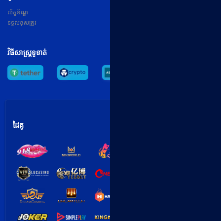
ពន្យល់ពីលក្ខណៈសំខាន់ៗចំនួនប្រាំនៃហ្គេមស្លតប្រឆាំងការបំបែក ដែលអ្នកអាចរីករាយនៅលើ
គេហទំព័រ Tony99។
ល័ក្ខខ័ណ្ឌ
ភាពអាចរកបាននៃ Clear RTP
ទទួលខុសត្រូវ
ត្រឡប់ទៅអ្នកលេង (RTP) គឺជាភាគរយជាមធ្យមនៃការភ្នាល់សរុបដែលប្រគល់ជូនអ្នកភ្នាល់
ក្នុងរយៈពេលជាក់លាក់មួយ។ ហ្គេមស្លតប្រឆាំងការគាំងនៅលើគេហទំព័រ Tony99 តែងតែ
ផ្តល់នូវ RTP ច្បាស់លាស់ និងយុត្តិធម៌។
វិធី​សា​ស្រ្ត​ទូទាត់
ព័ត៌មានទាក់ទងនឹងភាគរយ RTP នេះជាទូទៅអាចត្រូវបានរកឃើញនៅក្នុងការពិពណ៌នា
ហ្គេម ឬនៅក្នុងផ្នែកជំនួយ។ តាមរយៈការយល់ដឹងអំពីភាគរយ RTP អ្នកភ្នាល់អាចធ្វើការ
សម្រេចចិត្តបានប្រសើរជាងមុនទាក់ទងនឹងហ្គេមដែលពួកគេចង់លេង។
ភាពញឹកញាប់នៃការឈ្នះដែលសមហេតុផល
ហ្គេមស្លតប្រឆាំងការបំបែកមានទំនោរទៅរកប្រេកង់ឈ្នះដោយស្មើភាព និងមានតុល្យភាព។
នេះមានន័យថាអ្នកភ្នាល់នឹងជួបប្រទះការឈ្នះក្នុងចន្លោះពេលសមស្របមួយ មិនមែនក្នុងរយៈ
ពេលយូរនោះទេ។
ដៃគូ
ហ្គេមបែបនេះផ្តល់នូវអារម្មណ៍ស៊ីសង្វាក់នៃការឈ្នះ រក្សាកម្រិតនៃការពេញចិត្តរបស់អ្នកភ្នាល់
និងការពារអារម្មណ៍មិនសប្បាយចិត្ត ពីព្រោះការឈ្នះគឺពិបាកក្នុងការទទួលបាន។
លក្ខណៈពិសេសប្រាក់រង្វាន់ប្រាក់ចំណេញ
ហ្គេមស្លតប្រឆាំងការបំបែកនៅលើគេហទំព័រ Tony99 ជាញឹកញាប់ត្រូវបានបំពាក់ដោយ
មុខងារប្រាក់រង្វាន់ដែលរកបានប្រាក់ចំណេញ។ លក្ខណៈពិសេសទាំងនេះអាចជាការបង្វិល
ដោយឥតគិតថ្លៃ ហ្គេមប្រាក់រង្វាន់អន្តរកម្ម និមិត្តសញ្ញាព្រៃបន្ថែម ឬលក្ខណៈពិសេសផ្សេង
ទៀតដែលអាចបង្កើនឱកាសរបស់អ្នកភ្នាល់ក្នុងការឈ្នះរង្វាន់ធំ។
លក្ខណៈពិសេសទាំងនេះត្រូវបានរចនាឡើងដើម្បីផ្តល់នូវបទពិសោធន៍លេងហ្គេមដែល
ទាក់ទាញជាងមុន ខណៈពេលដែលបង្កើនឱកាសនៃការឈ្នះរបស់អ្នក។
បំរែបំរួលភ្នាល់ធំទូលាយ