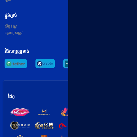
ទូទាត់មិនគ្រប់គ្រាន់។
គេហទំព័រ Tony99 ត្រូវបានគេស្គាល់ថាសម្រាប់ការផ្តល់នូវបទពិសោធន៍លេងហ្គេមដ៏សមរម្យ និង
ផ្លូវច្បាប់
រក្សាការភ្ជាប់
គួរឱ្យចាប់អារម្មណ៍ រួមទាំងហ្គេមស្លតប្រឆាំងនឹងការបំបែក នៅក្នុងការពិនិត្យឡើងវិញនេះ យើងនឹង
ពន្យល់ពីលក្ខណៈសំខាន់ៗចំនួនប្រាំនៃហ្គេមស្លតប្រឆាំងការបំបែក ដែលអ្នកអាចរីករាយនៅលើ
គេហទំព័រ Tony99។
ល័ក្ខខ័ណ្ឌ
ភាពអាចរកបាននៃ Clear RTP
ទទួលខុសត្រូវ
ត្រឡប់ទៅអ្នកលេង (RTP) គឺជាភាគរយជាមធ្យមនៃការភ្នាល់សរុបដែលប្រគល់ជូនអ្នកភ្នាល់
ក្នុងរយៈពេលជាក់លាក់មួយ។ ហ្គេមស្លតប្រឆាំងការគាំងនៅលើគេហទំព័រ Tony99 តែងតែ
ផ្តល់នូវ RTP ច្បាស់លាស់ និងយុត្តិធម៌។
វិធី​សា​ស្រ្ត​ទូទាត់
ព័ត៌មានទាក់ទងនឹងភាគរយ RTP នេះជាទូទៅអាចត្រូវបានរកឃើញនៅក្នុងការពិពណ៌នា
ហ្គេម ឬនៅក្នុងផ្នែកជំនួយ។ តាមរយៈការយល់ដឹងអំពីភាគរយ RTP អ្នកភ្នាល់អាចធ្វើការ
សម្រេចចិត្តបានប្រសើរជាងមុនទាក់ទងនឹងហ្គេមដែលពួកគេចង់លេង។
ភាពញឹកញាប់នៃការឈ្នះដែលសមហេតុផល
ហ្គេមស្លតប្រឆាំងការបំបែកមានទំនោរទៅរកប្រេកង់ឈ្នះដោយស្មើភាព និងមានតុល្យភាព។
នេះមានន័យថាអ្នកភ្នាល់នឹងជួបប្រទះការឈ្នះក្នុងចន្លោះពេលសមស្របមួយ មិនមែនក្នុងរយៈ
ពេលយូរនោះទេ។
ដៃគូ
ហ្គេមបែបនេះផ្តល់នូវអារម្មណ៍ស៊ីសង្វាក់នៃការឈ្នះ រក្សាកម្រិតនៃការពេញចិត្តរបស់អ្នកភ្នាល់
និងការពារអារម្មណ៍មិនសប្បាយចិត្ត ពីព្រោះការឈ្នះគឺពិបាកក្នុងការទទួលបាន។
លក្ខណៈពិសេសប្រាក់រង្វាន់ប្រាក់ចំណេញ
ហ្គេមស្លតប្រឆាំងការបំបែកនៅលើគេហទំព័រ Tony99 ជាញឹកញាប់ត្រូវបានបំពាក់ដោយ
មុខងារប្រាក់រង្វាន់ដែលរកបានប្រាក់ចំណេញ។ លក្ខណៈពិសេសទាំងនេះអាចជាការបង្វិល
ដោយឥតគិតថ្លៃ ហ្គេមប្រាក់រង្វាន់អន្តរកម្ម និមិត្តសញ្ញាព្រៃបន្ថែម ឬលក្ខណៈពិសេសផ្សេង
ទៀតដែលអាចបង្កើនឱកាសរបស់អ្នកភ្នាល់ក្នុងការឈ្នះរង្វាន់ធំ។