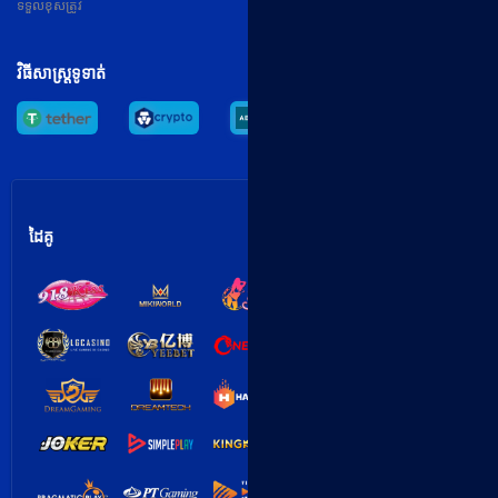
ភាពអាចរកបាននៃ Clear RTP
ទទួលខុសត្រូវ
ត្រឡប់ទៅអ្នកលេង (RTP) គឺជាភាគរយជាមធ្យមនៃការភ្នាល់សរុបដែលប្រគល់ជូនអ្នកភ្នាល់
ក្នុងរយៈពេលជាក់លាក់មួយ។ ហ្គេមស្លតប្រឆាំងការគាំងនៅលើគេហទំព័រ Tony99 តែងតែ
ផ្តល់នូវ RTP ច្បាស់លាស់ និងយុត្តិធម៌។
វិធី​សា​ស្រ្ត​ទូទាត់
ព័ត៌មានទាក់ទងនឹងភាគរយ RTP នេះជាទូទៅអាចត្រូវបានរកឃើញនៅក្នុងការពិពណ៌នា
ហ្គេម ឬនៅក្នុងផ្នែកជំនួយ។ តាមរយៈការយល់ដឹងអំពីភាគរយ RTP អ្នកភ្នាល់អាចធ្វើការ
សម្រេចចិត្តបានប្រសើរជាងមុនទាក់ទងនឹងហ្គេមដែលពួកគេចង់លេង។
ភាពញឹកញាប់នៃការឈ្នះដែលសមហេតុផល
ហ្គេមស្លតប្រឆាំងការបំបែកមានទំនោរទៅរកប្រេកង់ឈ្នះដោយស្មើភាព និងមានតុល្យភាព។
នេះមានន័យថាអ្នកភ្នាល់នឹងជួបប្រទះការឈ្នះក្នុងចន្លោះពេលសមស្របមួយ មិនមែនក្នុងរយៈ
ពេលយូរនោះទេ។
ដៃគូ
ហ្គេមបែបនេះផ្តល់នូវអារម្មណ៍ស៊ីសង្វាក់នៃការឈ្នះ រក្សាកម្រិតនៃការពេញចិត្តរបស់អ្នកភ្នាល់
និងការពារអារម្មណ៍មិនសប្បាយចិត្ត ពីព្រោះការឈ្នះគឺពិបាកក្នុងការទទួលបាន។
លក្ខណៈពិសេសប្រាក់រង្វាន់ប្រាក់ចំណេញ
ហ្គេមស្លតប្រឆាំងការបំបែកនៅលើគេហទំព័រ Tony99 ជាញឹកញាប់ត្រូវបានបំពាក់ដោយ
មុខងារប្រាក់រង្វាន់ដែលរកបានប្រាក់ចំណេញ។ លក្ខណៈពិសេសទាំងនេះអាចជាការបង្វិល
ដោយឥតគិតថ្លៃ ហ្គេមប្រាក់រង្វាន់អន្តរកម្ម និមិត្តសញ្ញាព្រៃបន្ថែម ឬលក្ខណៈពិសេសផ្សេង
ទៀតដែលអាចបង្កើនឱកាសរបស់អ្នកភ្នាល់ក្នុងការឈ្នះរង្វាន់ធំ។
លក្ខណៈពិសេសទាំងនេះត្រូវបានរចនាឡើងដើម្បីផ្តល់នូវបទពិសោធន៍លេងហ្គេមដែល
ទាក់ទាញជាងមុន ខណៈពេលដែលបង្កើនឱកាសនៃការឈ្នះរបស់អ្នក។
បំរែបំរួលភ្នាល់ធំទូលាយ
បំរែបំរួលនៃការភ្នាល់ដ៏ធំទូលាយគឺជាមុខងារសំខាន់នៃហ្គេមស្លតប្រឆាំងការបំបែកនៅលើបញ្ជី
Tony99។ នេះមានន័យថាអ្នកភ្នាល់មានភាពបត់បែនក្នុងការជ្រើសរើសទំហំភ្នាល់ទៅតាម