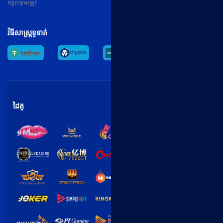
ភាពអាចរកបាននៃ Clear RTP
ទទួលខុសត្រូវ
ត្រឡប់ទៅអ្នកលេង (RTP) គឺជាភាគរយជាមធ្យមនៃការភ្នាល់សរុបដែលប្រគល់ជូនអ្នកភ្នាល់
ក្នុងរយៈពេលជាក់លាក់មួយ។ ហ្គេមស្លតប្រឆាំងការគាំងនៅលើគេហទំព័រ Tony99 តែងតែ
ផ្តល់នូវ RTP ច្បាស់លាស់ និងយុត្តិធម៌។
វិធី​សា​ស្រ្ត​ទូទាត់
ព័ត៌មានទាក់ទងនឹងភាគរយ RTP នេះជាទូទៅអាចត្រូវបានរកឃើញនៅក្នុងការពិពណ៌នា
ហ្គេម ឬនៅក្នុងផ្នែកជំនួយ។ តាមរយៈការយល់ដឹងអំពីភាគរយ RTP អ្នកភ្នាល់អាចធ្វើការ
សម្រេចចិត្តបានប្រសើរជាងមុនទាក់ទងនឹងហ្គេមដែលពួកគេចង់លេង។
ភាពញឹកញាប់នៃការឈ្នះដែលសមហេតុផល
ហ្គេមស្លតប្រឆាំងការបំបែកមានទំនោរទៅរកប្រេកង់ឈ្នះដោយស្មើភាព និងមានតុល្យភាព។
នេះមានន័យថាអ្នកភ្នាល់នឹងជួបប្រទះការឈ្នះក្នុងចន្លោះពេលសមស្របមួយ មិនមែនក្នុងរយៈ
ពេលយូរនោះទេ។
ដៃគូ
ហ្គេមបែបនេះផ្តល់នូវអារម្មណ៍ស៊ីសង្វាក់នៃការឈ្នះ រក្សាកម្រិតនៃការពេញចិត្តរបស់អ្នកភ្នាល់
និងការពារអារម្មណ៍មិនសប្បាយចិត្ត ពីព្រោះការឈ្នះគឺពិបាកក្នុងការទទួលបាន។
លក្ខណៈពិសេសប្រាក់រង្វាន់ប្រាក់ចំណេញ
ហ្គេមស្លតប្រឆាំងការបំបែកនៅលើគេហទំព័រ Tony99 ជាញឹកញាប់ត្រូវបានបំពាក់ដោយ
មុខងារប្រាក់រង្វាន់ដែលរកបានប្រាក់ចំណេញ។ លក្ខណៈពិសេសទាំងនេះអាចជាការបង្វិល
ដោយឥតគិតថ្លៃ ហ្គេមប្រាក់រង្វាន់អន្តរកម្ម និមិត្តសញ្ញាព្រៃបន្ថែម ឬលក្ខណៈពិសេសផ្សេង
ទៀតដែលអាចបង្កើនឱកាសរបស់អ្នកភ្នាល់ក្នុងការឈ្នះរង្វាន់ធំ។
លក្ខណៈពិសេសទាំងនេះត្រូវបានរចនាឡើងដើម្បីផ្តល់នូវបទពិសោធន៍លេងហ្គេមដែល
ទាក់ទាញជាងមុន ខណៈពេលដែលបង្កើនឱកាសនៃការឈ្នះរបស់អ្នក។
បំរែបំរួលភ្នាល់ធំទូលាយ
បំរែបំរួលនៃការភ្នាល់ដ៏ធំទូលាយគឺជាមុខងារសំខាន់នៃហ្គេមស្លតប្រឆាំងការបំបែកនៅលើបញ្ជី
Tony99។ នេះមានន័យថាអ្នកភ្នាល់មានភាពបត់បែនក្នុងការជ្រើសរើសទំហំភ្នាល់ទៅតាម