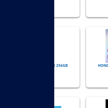
加入购物车
IPHONE 17 PRO MAX 256GB
HOND
GP3,000,000
加入购物车