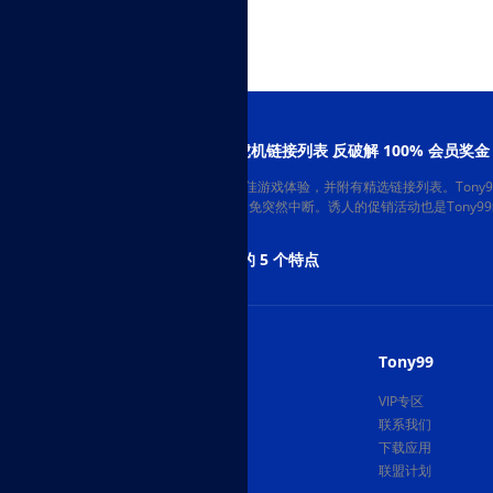
Tony99: 最热门的 Gacor 在线老虎机链接列表 反破解 100% 会员奖金
Tony99 是一个在线老虎机网站，提供最佳游戏体验，并附有精选链接列表。To
防崩溃功能让玩家可以尽情享受游戏，避免突然中断。诱人的促销活动也是Tony
Tony99 网站上防破解老虎机游戏的 5 个特点
在在线赌博的世界里，玩家们通常寻找的老虎机游戏不仅有趣，而且赢率稳定且公
Tony99 网站以提供公平有趣的游戏体验而闻名，其中包括防破解老虎机游戏。在本
清晰 RTP 的可用性
玩家回报率 (RTP) 是指在一定时间段内返还给玩家的总投注额的平均百分比。
快速链接
Tony99
关于RTP百分比的信息通常可以在游戏描述或帮助部分找到。通过了解RT
老虎机游戏
VIP专区
合理的中奖频率
体育博彩
联系我们
防破解老虎机游戏通常拥有公平均衡的中奖频率。这意味着玩家将在合理的
真人娱乐场
这样的游戏提供了更持续的获胜感觉，保持了赌徒的满意度，并防止了由于
下载应用
棋牌扑克
联盟计划
盈利奖金功能