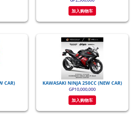
加入购物车
W CAR)
KAWASAKI NINJA 250CC (NEW CAR)
GP10,000,000
加入购物车