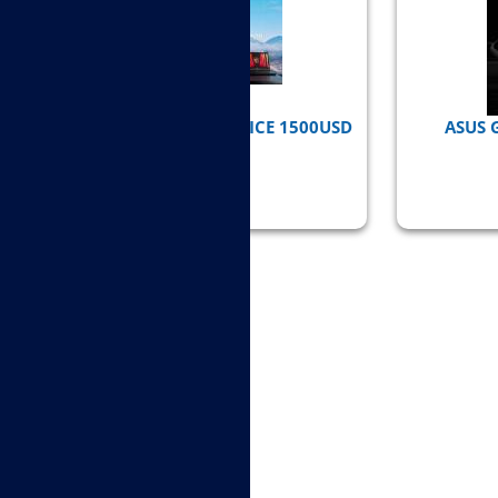
MSI GAMING LAP TOP PRICE 1500USD
ASUS 
GP2,000,000
加入购物车