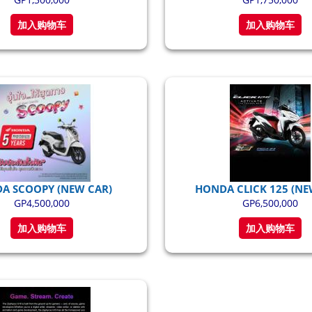
加入购物车
加入购物车
A SCOOPY (NEW CAR)
HONDA CLICK 125 (NE
GP4,500,000
GP6,500,000
加入购物车
加入购物车