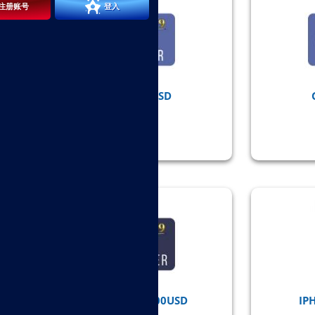
注册账号
登入
GIFT CARD 20USD
GP44,000
加入购物车
CASH VOUCHER 500USD
IP
GP900,000