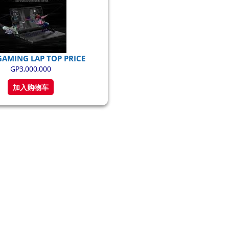
GAMING LAP TOP PRICE
GP3,000,000
2000USD
加入购物车