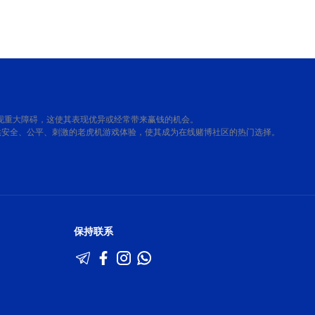
会出现重大障碍，这使其表现优异或经常带来赢钱的机会。
提供安全、公平、刺激的老虎机游戏体验，使其成为在线赌博社区的热门选择。
保持联系