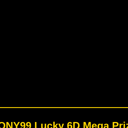
ONY99 Lucky 6D Mega Pri