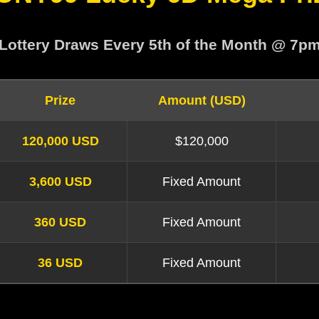
Lottery Draws Every 5th of the Month @ 7p
Prize
Amount (USD)
120,000 USD
$120,000
3,600 USD
Fixed Amount
360 USD
Fixed Amount
36 USD
Fixed Amount