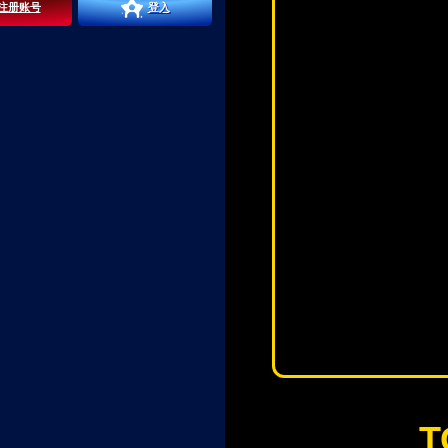
注册账号
登入
T