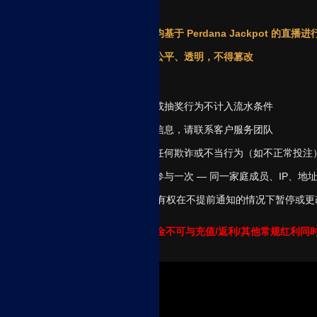
抽奖日：
所有操作均基于 Perdana Jackpot 的直播进
抽奖结果公平、透明，不得篡改
条款与规则：
对冲投注或抽奖行为不计入流水条件
如需更多信息，请联系客户服务团队
如发现有任何欺诈或不当行为（如不正常投注
每人仅限参与一次 — 同一家庭成员、IP、
TONY99 有权在不提前通知的情况下暂停或更
请注意：免费彩金不可与充值/返利/其他常规红利同