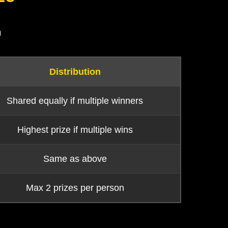
m
Distribution
Shared equally if multiple winners
Highest prize if multiple wins
Same as above
Max 2 prizes per person