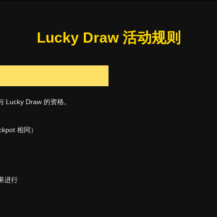
Lucky Draw 活动规则
：
ucky Draw 的资格。
kpot 相同）
结果进行