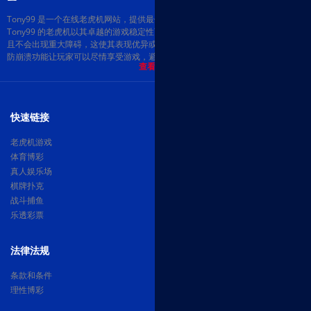
Tony99 是一个在线老虎机网站，提供最佳游戏体验，并附有精选链接列表。
Tony99 的老虎机以其卓越的游戏稳定性而闻名，通常能够提供稳定的游戏结果，
且不会出现重大障碍，这使其表现优异或经常带来赢钱的机会。
防崩溃功能让玩家可以尽情享受游戏，避免突然中断。诱人的促销活动也是
查看更多
Tony99的一大特色，100%的会员奖金更能提升您的赢钱几率。该网站为在线赌
博爱好者提供安全、公平、刺激的老虎机游戏体验，使其成为在线赌博社区的热
门选择。
快速链接
Tony99
Tony99 网站上防破解老虎机游戏的 5 个特点
老虎机游戏
VIP专区
在在线赌博的世界里，玩家们通常寻找的老虎机游戏不仅有趣，而且赢率稳定且
体育博彩
联系我们
公平。玩家们真正想要避免的是隐藏的体验，例如游戏赢钱频率低或派彩不足。
真人娱乐场
下载应用
Tony99 网站以提供公平有趣的游戏体验而闻名，其中包括防破解老虎机游戏。在
棋牌扑克
联盟计划
本篇评测中，我们将为您介绍 Tony99 网站上防破解老虎机游戏的五大主要特
点。
战斗捕鱼
清晰 RTP 的可用性
乐透彩票
玩家回报率 (RTP) 是指在一定时间段内返还给玩家的总投注额的平均百分
比。Tony99 网站上的防崩溃老虎机游戏始终提供清晰公平的 RTP。
法律法规
保持联系
关于RTP百分比的信息通常可以在游戏描述或帮助部分找到。通过了解
RTP百分比，博彩玩家可以更好地决定玩哪些游戏。
条款和条件
合理的中奖频率
理性博彩
防破解老虎机游戏通常拥有公平均衡的中奖频率。这意味着玩家将在合理
的时间间隔内（而非很长一段时间内）获得奖金。