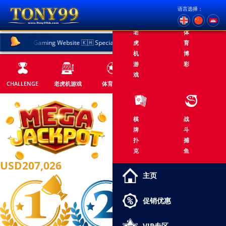
语言选择：
老
体
 Tony99kh Gaming Website 🇰🇭 Special Bonus Offer •10% Bonus on Every Depos
虎
育
机
博
游
彩
戏
CHALLENGE
老虎机游戏
体育博彩
真人娱乐场
棋牌扑克
棋
战
牌
斗
扑
捕
克
鱼
USD
207,026
主页
促销优惠
VIP专区