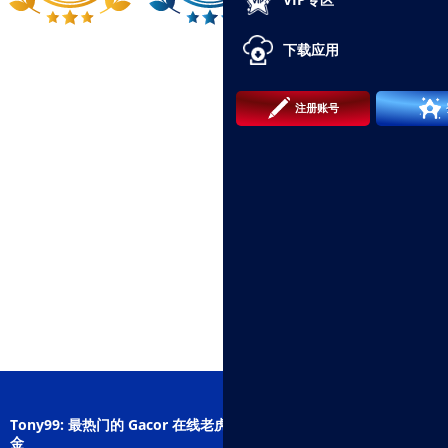
st
nd
rd
1
2
3
下载应用
USD
3,999
USD
1,999
USD
999
注册账号
st
nd
rd
1
X 1
2
X 1
3
X 1
Tony99: 最热门的 Gacor 在线老虎机链接列表 反破解 100% 会员奖
金