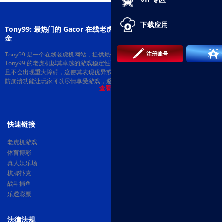
下载应用
Tony99: 最热门的 Gacor 在线老虎机链接列表 反破解 100% 会员奖
金
注册账号
Tony99 是一个在线老虎机网站，提供最佳游戏体验，并附有精选链接列表。
Tony99 的老虎机以其卓越的游戏稳定性而闻名，通常能够提供稳定的游戏结果，
且不会出现重大障碍，这使其表现优异或经常带来赢钱的机会。
防崩溃功能让玩家可以尽情享受游戏，避免突然中断。诱人的促销活动也是
查看更多
Tony99的一大特色，100%的会员奖金更能提升您的赢钱几率。该网站为在线赌
博爱好者提供安全、公平、刺激的老虎机游戏体验，使其成为在线赌博社区的热
门选择。
快速链接
Tony99
Tony99 网站上防破解老虎机游戏的 5 个特点
老虎机游戏
VIP专区
在在线赌博的世界里，玩家们通常寻找的老虎机游戏不仅有趣，而且赢率稳定且
体育博彩
联系我们
公平。玩家们真正想要避免的是隐藏的体验，例如游戏赢钱频率低或派彩不足。
真人娱乐场
下载应用
Tony99 网站以提供公平有趣的游戏体验而闻名，其中包括防破解老虎机游戏。在
棋牌扑克
联盟计划
本篇评测中，我们将为您介绍 Tony99 网站上防破解老虎机游戏的五大主要特
点。
战斗捕鱼
清晰 RTP 的可用性
乐透彩票
玩家回报率 (RTP) 是指在一定时间段内返还给玩家的总投注额的平均百分
比。Tony99 网站上的防崩溃老虎机游戏始终提供清晰公平的 RTP。
法律法规
保持联系
关于RTP百分比的信息通常可以在游戏描述或帮助部分找到。通过了解